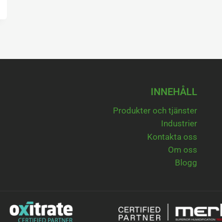
INNEHÅLL
Produkter och tjänster
Industrier
Kontakta oss
Om oss
Blogg