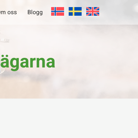
m oss
Blogg
vägarna