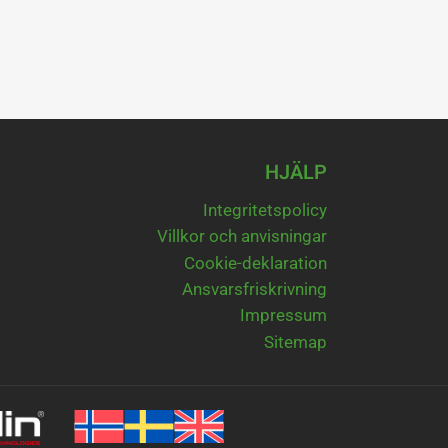
HJÄLP
Integritetspolicy
Villkor och anvisningar
Cookie-deklaration
Ansvarsfriskrivning
Impressum
Sitemap