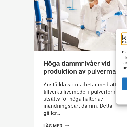
För
och
Höga dammnivåer vid
beh
ell
produktion av pulvermat
Anställda som arbetar med att
tillverka livsmedel i pulverform
utsätts för höga halter av
inandningsbart damm. Detta
gäller…
HÖGA
LÄS MER