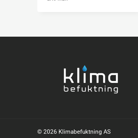
DAMMNIVÅER
VID
PRODUKTION
AV
PULVERMAT
© 2026 Klimabefuktning AS