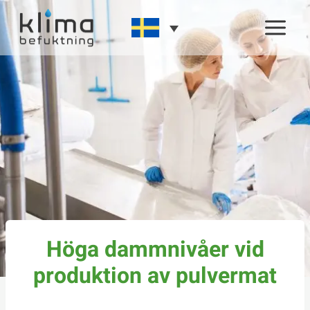
Skip
to
content
Höga dammnivåer vid
produktion av pulvermat