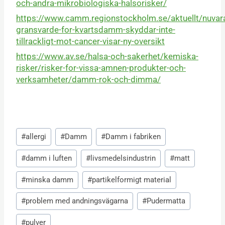
och-andra-mikrobiologiska-halsorisker/
https://www.camm.regionstockholm.se/aktuellt/nuvar
gransvarde-for-kvartsdamm-skyddar-inte-
tillrackligt-mot-cancer-visar-ny-oversikt
https://www.av.se/halsa-och-sakerhet/kemiska-
risker/risker-for-vissa-amnen-produkter-och-
verksamheter/damm-rok-och-dimma/
Post
#
allergi
#
Damm
#
Damm i fabriken
Tags:
#
damm i luften
#
livsmedelsindustrin
#
matt
#
minska damm
#
partikelformigt material
#
problem med andningsvägarna
#
Pudermatta
#
pulver