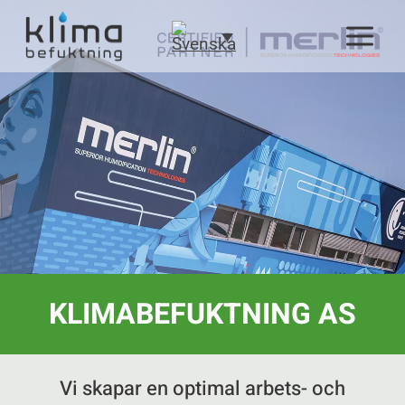
Skip
to
content
KLIMABEFUKTNING AS
Vi skapar en optimal arbets- och