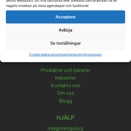
denna webbplats. Att inte samtycka eller återkalla samtycke kan ha en
–
negativ inverkan på vissa egenskaper och funktioner.
ALLT
HÄNGER
Acceptera
IHOP
Avböja
Se inställningar
Cookie-deklaration
Integritetspolicy
Impressum
INNEHÅLL
Produkter och tjänster
Industrier
Kontakta oss
Om oss
Blogg
HJÄLP
Integritetspolicy