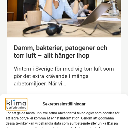
Damm, bakterier, patogener och
torr luft – allt hänger ihop
Vintern i Sverige för med sig torr luft som
gör det extra krävande i många
arbetsmiljöer. När vi…
DAMM,
LÄS MER
BAKTERIER,
Sekretessinställningar
PATOGENER
OCH
För att ge de bästa upplevelserna använder vi teknologier som cookies för
att lagra och/eller komma åt enhetsinformation. Genom att godkänna
TORR
dessa tekniker kan vi behandla data som surfbeteende eller unika ID:n på
LUFT